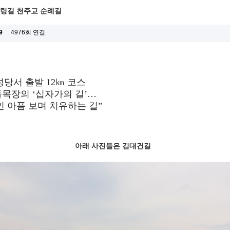
새 힐링길 천주교 순례길
9
4976회 연결
성당서 출발 12㎞ 코스
시돌목장의 ‘십자가의 길’…
인 아픔 보며 치유하는 길”
아래 사진들은 김대건길