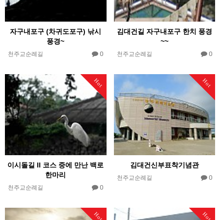
자구내포구 (차귀도포구) 낚시
김대건길 자구내포구 한치 풍경
풍경~
~~
0
0
천주교순례길
천주교순례길
Hot
Hot
이시돌길 II 코스 중에 만난 백로
김대건신부표착기념관
한마리
0
천주교순례길
0
천주교순례길
Hot
Hot