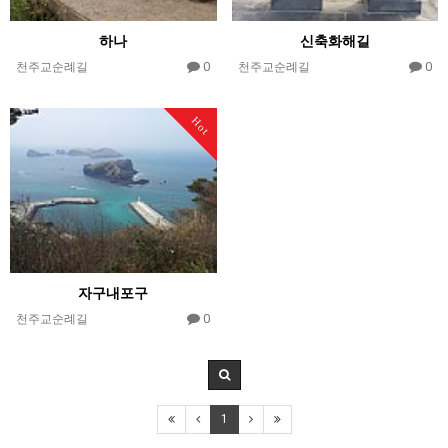
하나
신축화해길
0
0
천주교순례길
천주교순례길
Hot
자구내포구
0
천주교순례길
1