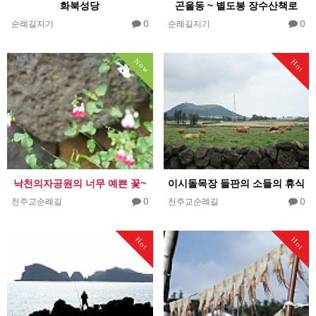
화북성당
곤을동 ~ 별도봉 장수산책로
0
0
순례길지기
순례길지기
Now
Hot
낙천의자공원의 너무 예쁜 꽃~
이시돌목장 들판의 소들의 휴식
0
0
천주교순례길
천주교순례길
Hot
Hot