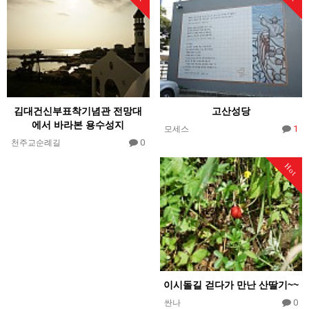
김대건신부표착기념관 전망대
고산성당
에서 바라본 용수성지
1
모세스
0
천주교순례길
Hot
이시돌길 걷다가 만난 산딸기~~
0
싼나