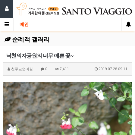
메인
순례객 갤러리
낙천의자공원의 너무 예쁜 꽃~
천주교순례길
0
7,411
2019.07.28 09:11