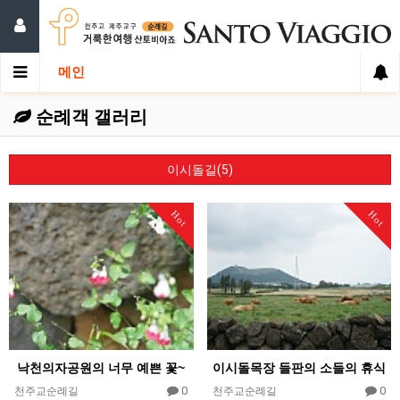
메인
순례객 갤러리
이시돌길(5)
Hot
Hot
낙천의자공원의 너무 예쁜 꽃~
이시돌목장 들판의 소들의 휴식
0
0
천주교순례길
천주교순례길