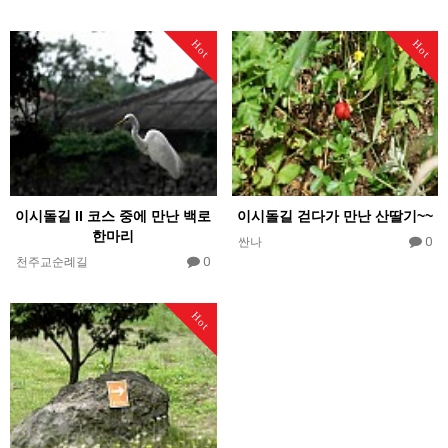
Hot
Hot
이시돌길 II 코스 중에 만난 백로
이시돌길 걷다가 만난 산딸기~~
한마리
0
싼나
0
천주교순례길
Hot