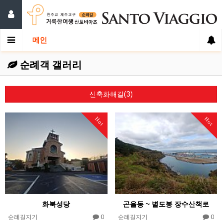
메인
순례객 갤러리
신축화해길(3)
Hot
Hot
화북성당
곤을동 ~ 별도봉 장수산책로
0
0
순례길지기
순례길지기