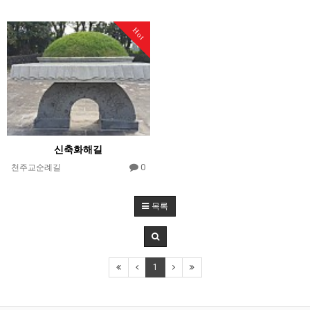
Hot
신축화해길
0
천주교순례길
목록
1