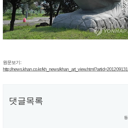
원문보기:
http://news.khan.co.kr/kh_news/khan_art_view.html?artid=20120
댓글목록
등