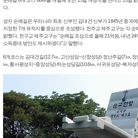
순례길 6개 코스 68㎞를 개발해 오는 15일 개장식을 연다고 13일
다.
성지 순례길은 우리나라 최초 신부인 김대건 신부가 1845년 중국
지정한 7개 유적지를 중심으로 조성됐다. 천주교 제주교구는 각 순
밝혔다. 천구교 제주교구는 “순례길 조성으로 올해 21억원, 내년 2
소득증대 방안도 제시하겠다”고 말했다.
6개코스는 김대건길(12.7㎞, 고산성당~신창성당)·정난주길(7㎞, 
㎞, 황사평성지~중앙성당)·하논성당길(10.6㎞, 서귀포성당~복자성당